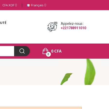
CFA
XOF
Français
AUTÉ
Appelez-nous :
+221788911010
0 CFA
0