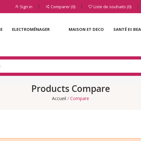
Sign in
Comparer
0
Liste de souhaits
0
LE
ELECTROMÉNAGER
MAISON ET DECO
SANTÉ Et BE
Products Compare
Accueil
Compare