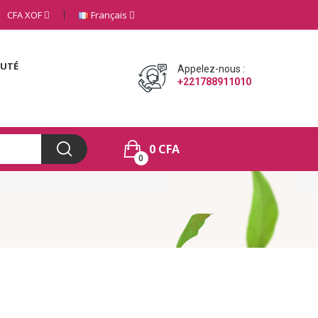
CFA
XOF
Français
AUTÉ
Appelez-nous :
+221788911010
0 CFA
0