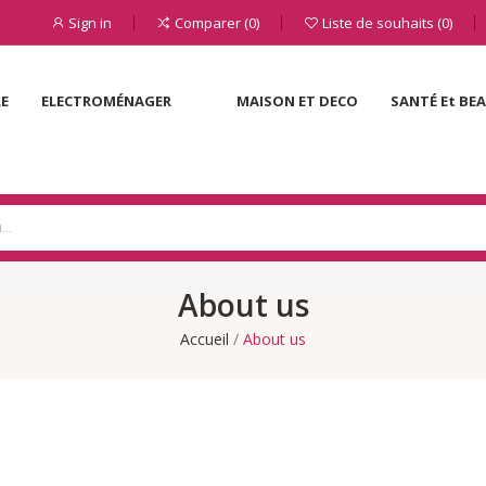
Sign in
Comparer
0
Liste de souhaits
0
LE
ELECTROMÉNAGER
MAISON ET DECO
SANTÉ Et BE
About us
Accueil
About us