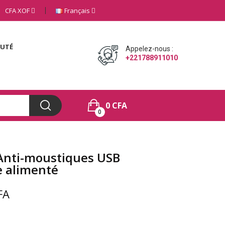
CFA
XOF
Français
AUTÉ
Appelez-nous :
+221788911010
0 CFA
0
nti-moustiques USB
e alimenté
FA