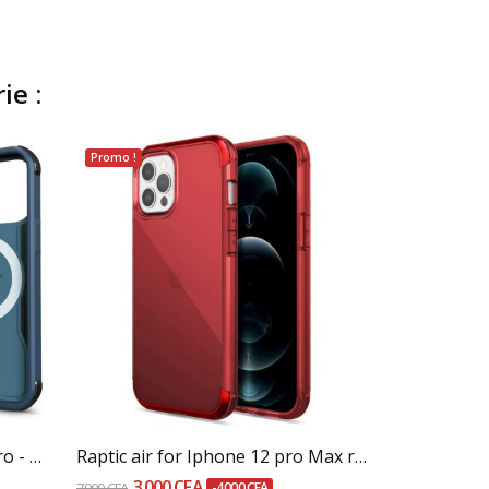
ie :
Promo !
Out-Of-Stock
Ajouter Au Panier
Raptic fort built Iphone 14 pro - marine blue
Raptic air for Iphone 12 pro Max red
3 000 CFA
16 000 CFA
7 000 CFA
-4 000 CFA