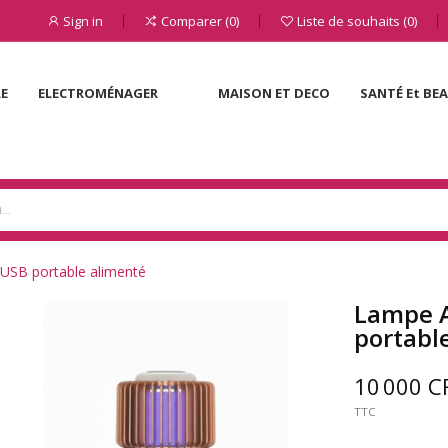
Sign in
Comparer
0
Liste de souhaits
0
LE
ELECTROMÉNAGER
MAISON ET DECO
SANTÉ Et BE
USB portable alimenté
Lampe A
portabl
10 000 C
TTC