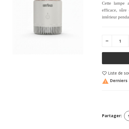
Cette lampe a
efficace, sûre
intérieur pend
Liste de so

Derniers 
Partager: