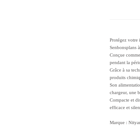
Protégez votre 
Senbonsplans à
Conçue comme un
pendant la péri
Grâce à sa techn
produits chimiq
Son alimentatio
chargeur, une b
Compacte et dis
efficace et sile
Marque : Nityam