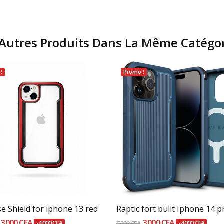
Autres Produits Dans La Même Catégor
!
Promo !
Ajouter Au Panier
Ajouter Au Panier
e Shield for iphone 13 red
3 000 CFA
3 000 CFA
-4 000 CFA
7 000 CFA
-4 000 CFA