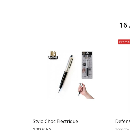
16 
Promo 
Ajouter Au Panier
Destructeurs d'insectes Electrique 20W...
Stylo Choc Electrique
Defens
1 000 CFA
7 000 CFA