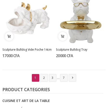
Sculpture Bulldog Vide Poche 14cm
Sculpture Bulldog Tray
17 000 CFA
20 000 CFA
…
1
2
3
7

PRODUCT CATEGORIES
CUISINE ET ART DE LA TABLE